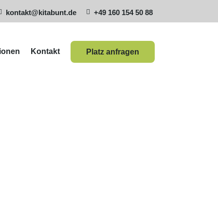
kontakt@kitabunt.de
+49 160 154 50 88


ionen
Kontakt
Platz anfragen