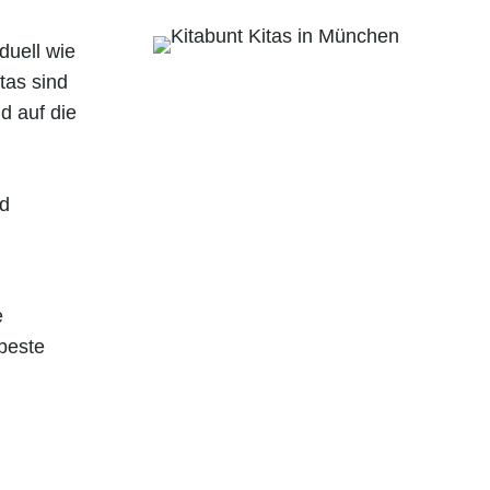
duell wie
tas sind
d auf die
nd
e
 beste